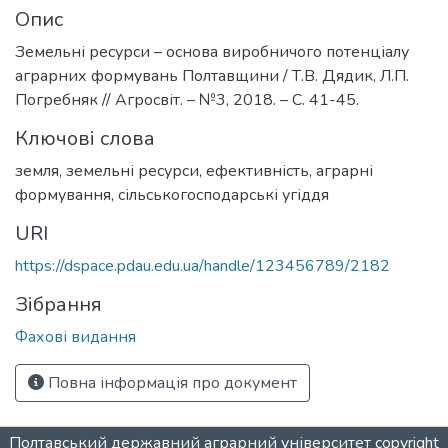
Опис
Земельні ресурси – основа виробничого потенціалу
аграрних формувань Полтавщини / Т.В. Дядик, Л.П.
Погребняк // Агросвіт. – №3, 2018. – С. 41-45.
Ключові слова
земля
,
земельні ресурси
,
ефективність
,
аграрні
формування
,
сільськогосподарські угіддя
URI
https://dspace.pdau.edu.ua/handle/123456789/2182
Зібрання
Фахові видання
Повна інформація про документ
Полтавський державний аграрний університет
copyright