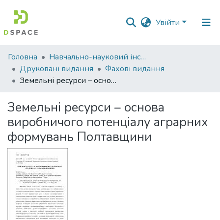
Увійти
Фонди
Головна
Навчально-науковий інститут економіки, управління, права та інформаційних технологій
та
Друковані видання
Фахові видання
зібрання
Земельні ресурси – основа виробничого потенціалу аграрних формувань Полтавщини
Пошук за критеріями
Земельні ресурси – основа
виробничого потенціалу аграрних
Статистика
формувань Полтавщини