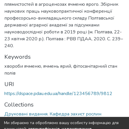
плямистостей в агроценозах ячменю ярого. Збірник
наукових праць науковопрактичної конференції
професорсько-викладацького складу Полтавської
державної аграрної академії за підсумками
науководослідної роботи в 2019 році (м. Полтава, 22-
23 квітня 2020 р.). Полтава : РВВ ПДАА, 2020. С. 239–
240.
Keywords
хвороби ячменю
,
ячмень ярий
,
фітосанітарний стан
полів
URI
https://dspace.pdau.edu.ua/handle/123456789/9812
Collections
Друковані видання. Кафедра захист рослин
Ми збираємо та обробляємо вашу особисту інформацію для
Full item page
таких цілей:
автентифікація, налаштування,