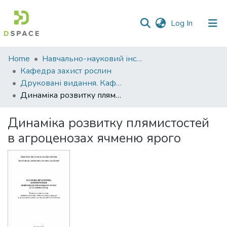
(current)
Log In
Communities
Home
Навчально-науковий інститут агротехнологій, селекції та екології
&
Кафедра захист рослин
Collections
Друковані видання. Кафедра захист рослин
Динаміка розвитку плямистостей в агроценозах ячменю ярого
All of DSpace
Динаміка розвитку плямистостей
Statistics
в агроценозах ячменю ярого