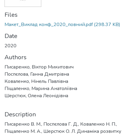
Files
Макет_Виклад конф_2020_повний.pdf
(298.37 KB)
Date
2020
Authors
Писаренко, Віктор Микитович
Поспєлова, Ганна Дмитрівна
Коваленко, Нінель Павлівна
Піщаленко, Марина Анатоліївна
Шерстюк, Олена Леонідівна
Description
Писаренко В. М., Поспєлова Г. Д., Коваленко Н. П.,
Піщаленко М. А., Шерстюк О. Л. Динаміка розвитку