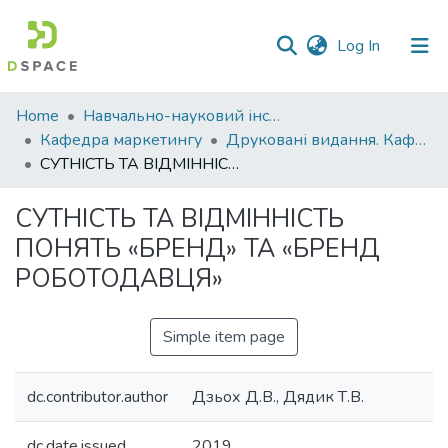
(current)
Log In
Communities
Home
Навчально-науковий інститут економіки, управління, права та інформаційних технологій
&
Кафедра маркетингу
Друковані видання. Кафедра маркетингу
Collections
СУТНІСТЬ ТА ВІДМІННІСТЬ ПОНЯТЬ «БРЕНД» ТА «БРЕНД РОБОТОДАВЦЯ»
All of DSpace
СУТНІСТЬ ТА ВІДМІННІСТЬ
ПОНЯТЬ «БРЕНД» ТА «БРЕНД
Statistics
РОБОТОДАВЦЯ»
Simple item page
dc.contributor.author
Дзьох Д.В., Дядик Т.В.
dc.date.issued
2019