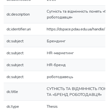
Сутність та відмінність понять «б
dc.description
роботодавця»
dc.identifier.uri
https://dspace.pdau.edu.ua/handl
dc.subject
Брендинг
dc.subject
HR-маркетинг
dc.subject
HR-бренд
dc.subject
роботодавець
СУТНІСТЬ ТА ВІДМІННІСТЬ ПОН
dc.title
ТА «БРЕНД РОБОТОДАВЦЯ»
dc.type
Thesis