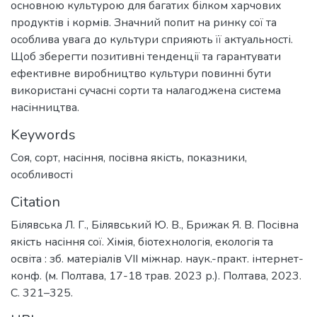
основною культурою для багатих білком харчових
продуктів і кормів. Значний попит на ринку сої та
особлива увага до культури сприяють її актуальності.
Щоб зберегти позитивні тенденції та гарантувати
ефективне виробництво культури повинні бути
використані сучасні сорти та налагоджена система
насінництва.
Keywords
Соя
,
сорт
,
насіння
,
посівна якість
,
показники
,
особливості
Citation
Білявська Л. Г., Білявський Ю. В., Брижак Я. В. Посівна
якість насіння сої. Хімія, біотехнологія, екологія та
освіта : зб. матеріалів VІІ міжнар. наук.-практ. інтернет-
конф. (м. Полтава, 17-18 трав. 2023 р.). Полтава, 2023.
С. 321–325.