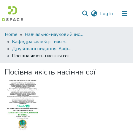
(current)
Log In
Communities
Home
Навчально-науковий інститут агротехнологій, селекції та екології
&
Кафедра селекції, насінництва і генетики
Collections
Друковані видання. Кафедра селекції, насінництва і генетики
Посівна якість насіння сої
All of DSpace
Посівна якість насіння сої
Statistics