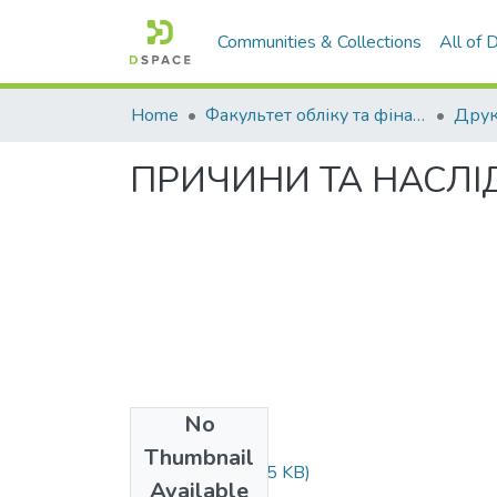
Communities & Collections
All of
Home
Факультет обліку та фінансів
ПРИЧИНИ ТА НАСЛІ
No
Files
Thumbnail
Волкова.doc
(48.5 KB)
Available