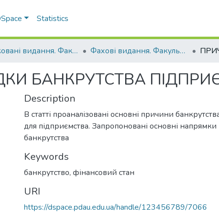
 DSpace
Statistics
Друковані видання. Факультет обліку та фінансів
Фахові видання. Факультет обліку та фінансів
ДКИ БАНКРУТСТВА ПІДПРИ
Description
В статті проаналізовані основні причини банкрутства
для підприємства. Запропоновані основні напрямк
банкрутства
Keywords
банкрутство
,
фінансовий стан
URI
https://dspace.pdau.edu.ua/handle/123456789/7066