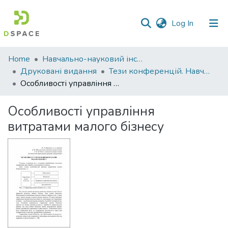
(current)
Log In
Communities
Home
Навчально-науковий інститут економіки, управління, права та інформаційних технологій
&
Друковані видання
Тези конференцій. Навчально-науковий інститут економіки, управління, права та інформаційних технологій
Collections
Особливості управління витратами малого бізнесу
All of DSpace
Особливості управління
витратами малого бізнесу
Statistics