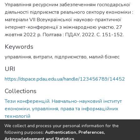
Управління ресурсним забезпеченням господарської
діяльності підприємств реального сектору економіки :
матеріали VІІ Всеукраїнської науково-практичної
інтернет-конференції з міжнародною участю, 27
жовтня 2022 р. Полтава : ПДАУ, 2022. С. 151-152.
Keywords
управління
,
витрати
,
підприємство
,
малий бізнес
URI
https://dspace.pdau.edu.ua/handle/123456789/14452
Collections
Тези конференцій. Навчально-науковий інститут
економіки, управління, права та інформаційних
технологій
We collect and process your personal information for the
Full item page
following purposes:
Authentication, Preferences,
Acknowledgement and Statistics
.