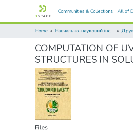
Communities & Collections
All of
Home
Навчально-науковий інститут агротехнологій, селекції та екології
COMPUTATION OF U
STRUCTURES IN SOL
Files