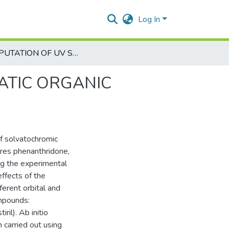
Log In
COMPUTATION OF UV SPECTRA OF HETEROAROMATIC ORGANIC STRUCTURES IN SOLUTIONS
ATIC ORGANIC
of solvatochromic
res phenanthridone,
ng the experimental
ffects of the
fferent orbital and
ompounds:
il). Ab initio
 carried out using