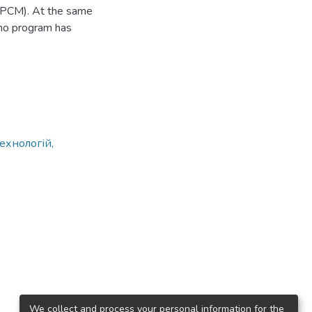
FPCM). At the same
mo program has
ехнологій,
We collect and process your personal information for the