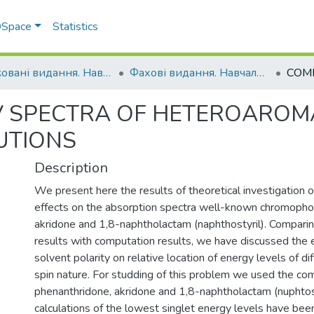
 DSpace
Statistics
Друковані видання. Навчально-науковий інститут агротехнологій, селекції та екології
Фахові видання. Навчально-науковий інститут агротехнологій, селекції та екології
V SPECTRA OF HETEROAROM
UTIONS
Description
We present here the results of theoretical investigation 
effects on the absorption spectra well-known chromopho
akridone and 1,8-naphtholactam (naphthostyril). Compari
results with computation results, we have discussed the e
solvent polarity on relative location of energy levels of di
spin nature. For studding of this problem we used the c
phenanthridone, akridone and 1,8-naphtholactam (nuphtostir
calculations of the lowest singlet energy levels have been