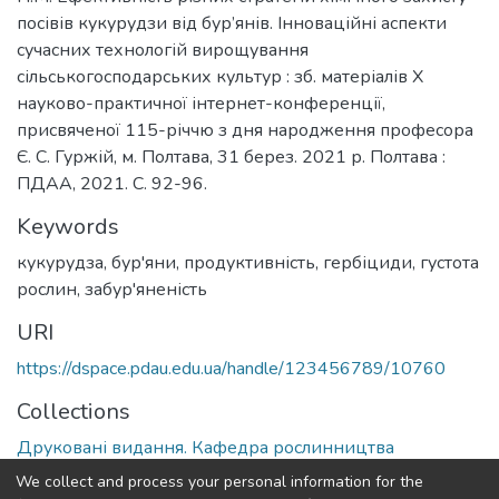
посівів кукурудзи від бур’янів. Інноваційні аспекти
сучасних технологій вирощування
сільськогосподарських культур : зб. матеріалів Х
науково-практичної інтернет-конференції,
присвяченої 115-річчю з дня народження професора
Є. С. Гуржій, м. Полтава, 31 берез. 2021 р. Полтава :
ПДАА, 2021. С. 92-96.
Keywords
кукурудза
,
бур'яни
,
продуктивність
,
гербіциди
,
густота
рослин
,
забур'яненість
URI
https://dspace.pdau.edu.ua/handle/123456789/10760
Collections
Друковані видання. Кафедра рослинництва
We collect and process your personal information for the