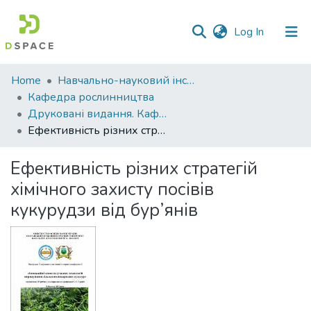
(current)
Log In
Communities
Home
Навчально-науковий інститут агротехнологій, селекції та екології
&
Кафедра рослинництва
Collections
Друковані видання. Кафедра рослинництва
Ефективність різних стратегій хімічного захисту посівів кукурудзи від бур’янів
All of DSpace
Ефективність різних стратегій
Statistics
хімічного захисту посівів
кукурудзи від бур’янів