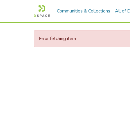
Communities & Collections
All of
Error fetching item