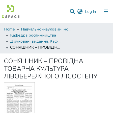
(current)
Log In
Communities
Home
Навчально-науковий інститут агротехнологій, селекції та екології
&
Кафедра рослинництва
Collections
Друковані видання. Кафедра рослинництва
СОНЯШНИК – ПРОВІДНА ТОВАРНА КУЛЬТУРА ЛІВОБЕРЕЖНОГО ЛІСОСТЕПУ
All of DSpace
СОНЯШНИК – ПРОВІДНА
Statistics
ТОВАРНА КУЛЬТУРА
ЛІВОБЕРЕЖНОГО ЛІСОСТЕПУ