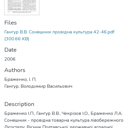
Files
Гангур В.В. Соняшник провідна культура 42-46.pdf
(300.66 KB)
Date
2006
Authors
Браженко, І. П.
Гангур, Володимир Васильович
Description
Браженко І.П., Гангур В.В., Чекрізов І.О., Браженко Л.А.
Соняшник - провідна товарна культура лівобережного
Лісостепу. Вісник Полтавської державної аграрної