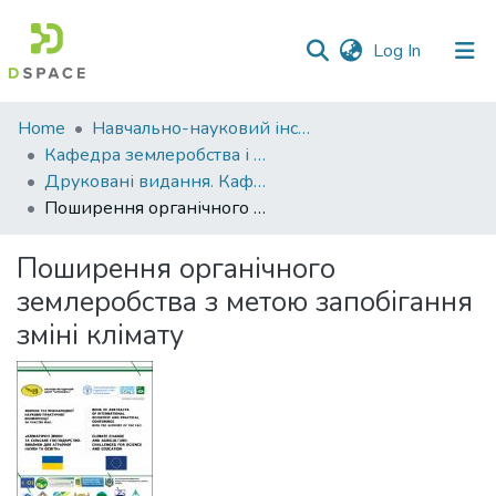
(current)
Log In
Communities
Home
Навчально-науковий інститут агротехнологій, селекції та екології
&
Кафедра землеробства і агрохімії ім. В.І.Сазанова
Collections
Друковані видання. Кафедра землеробства і агрохімії ім. В.І.Сазанова
Поширення органічного землеробства з метою запобігання зміні клімату
All of DSpace
Поширення органічного
Statistics
землеробства з метою запобігання
зміні клімату