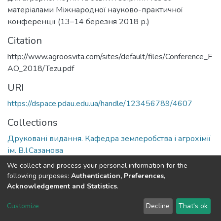
матеріалами Міжнародної науково-практичної
конференції (13–14 березня 2018 р.)
Citation
http://www.agroosvita.com/sites/default/files/Conference_F
AO_2018/Tezu.pdf
URI
https://dspace.pdau.edu.ua/handle/123456789/4607
Collections
Друковані видання. Кафедра землеробства і агрохімії
ім. В.І.Сазанова
We collect and process your personal information for the
Full item page
following purposes:
Authentication, Preferences,
Acknowledgement and Statistics
.
DSpace software
copyright © 2002-2026
LYRASIS
Customize
Decline
That's ok
Cookie settings
Send Feedback