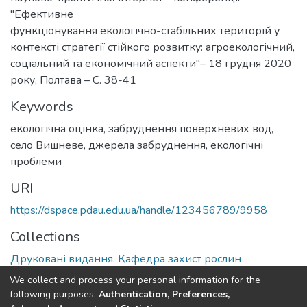
"Ефективне
функціонування екологічно-стабільних територій у
контексті стратегії стійкого розвитку: агроекологічний,
соціальний та економічний аспекти"– 18 грудня 2020
року, Полтава – С. 38-41
Keywords
екологічна оцінка
,
забруднення поверхневих вод
,
село Вишневе
,
джерела забруднення
,
екологічні
проблеми
URI
https://dspace.pdau.edu.ua/handle/123456789/9958
Collections
Друковані видання. Кафедра захист рослин
We collect and process your personal information for the
Full item page
following purposes:
Authentication, Preferences,