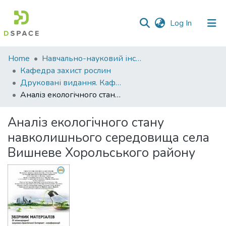
(current)
Log In
Communities
Home
Навчально-науковий інститут агротехнологій, селекції та екології
&
Кафедра захист рослин
Collections
Друковані видання. Кафедра захист рослин
Аналіз екологічного стану навколишнього середовища села Вишневе Хорольського району
All of DSpace
Аналіз екологічного стану
Statistics
навколишнього середовища села
Вишневе Хорольського району