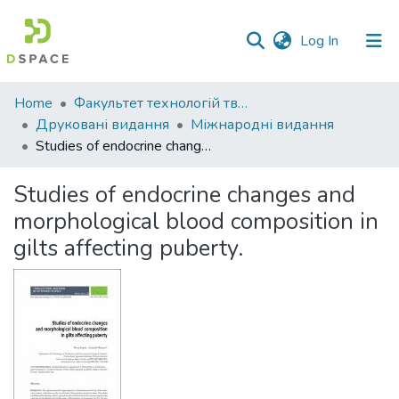
(current)
Log In
Communities
Home
Факультет технологій тваринництва та продовольства
&
Друковані видання
Міжнародні видання
Collections
Studies of endocrine changes and morphological blood composition in gilts affecting puberty.
All of DSpace
Studies of endocrine changes and
morphological blood composition in
Statistics
gilts affecting puberty.