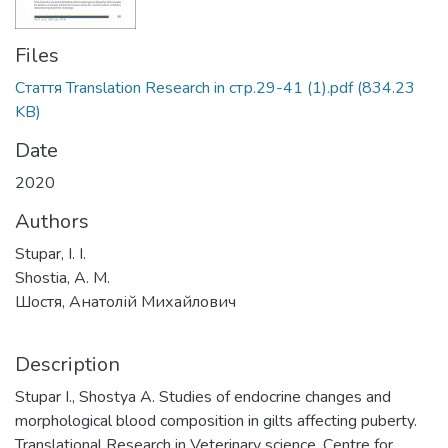
Files
Стаття Translation Research in стр.29-41 (1).pdf
(834.23
KB)
Date
2020
Authors
Stupar, I. I.
Shostia, A. M.
Шостя, Анатолій Михайлович
Description
Stupar I., Shostya A. Studies of endocrine changes and
morphological blood composition in gilts affecting puberty.
Translational Research in Veterinary science. Сentre for