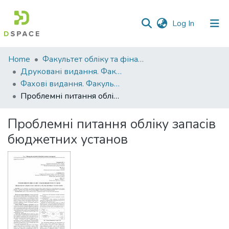
(current)
Log In
Communities
Home
Факультет обліку та фінансів
&
Друковані видання. Факультет обліку та фінансів
Collections
Фахові видання. Факультет обліку та фінансів
Проблемні питання обліку запасів бюджетних установ
All of DSpace
Проблемні питання обліку запасів
Statistics
бюджетних установ