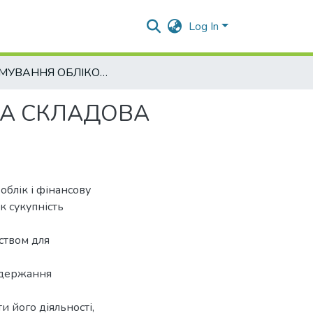
Log In
ФОРМУВАННЯ ОБЛІКОВОЇ ПОЛІТИКИ – ВАЖЛИВА СКЛАДОВА БУХГАЛТЕРСЬКОГО ОБЛІКУ
ВА СКЛАДОВА
облік і фінансову
як сукупність
ством для
 одержання
и його діяльності,