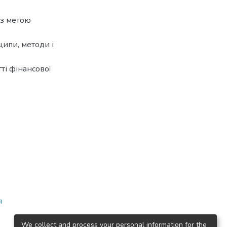
 з метою
ципи, методи і
ті фінансової
я
We collect and process your personal information for the