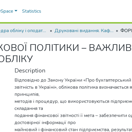
 DSpace
Statistics
Кафедра обліку і оподаткування
Друковані видання. Кафедра обліку і оподаткування
ОВОЇ ПОЛІТИКИ – ВАЖЛИ
ОБЛІКУ
Description
Відповідно до Закону України «Про бухгалтерський 
звітність в Україні», облікова політика визначається 
принципів,
методів і процедур, що використовуються підприєм
складання та
подання фінансової звітності її мета – забезпечити
достовірної інформації про
майновий і фінансовий стан підприємства, результат