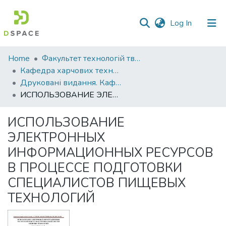
(current)
Log In
Communities
Home
Факультет технологій тваринництва та продовольства
&
Кафедра харчових технологій
Collections
Друковані видання. Кафедра харчових технологій
ИСПОЛЬЗОВАНИЕ ЭЛЕКТРОННЫХ ИНФОРМАЦИОННЫХ РЕСУРСОВ В ПРОЦЕССЕ ПОДГОТОВКИ СПЕЦИАЛИСТОВ ПИЩЕВЫХ ТЕХНОЛОГИЙ
All of DSpace
ИСПОЛЬЗОВАНИЕ
Statistics
ЭЛЕКТРОННЫХ
ИНФОРМАЦИОННЫХ РЕСУРСОВ
В ПРОЦЕССЕ ПОДГОТОВКИ
СПЕЦИАЛИСТОВ ПИЩЕВЫХ
ТЕХНОЛОГИЙ