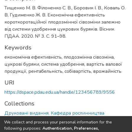
Тищенко М. В. Філоненко С. В., Боровик І. В., Коваль О.
В, Гудименко Ж. В. Економічна ефективність
короткоротаційної плодозмінної сівозміни залежно
від системи удобрення цукрових буряків. Вісник
ПДАА. 2020. № 3. С. 91–98.
Keywords
економічна ефективність
,
плодозмінна сівозміна
,
цукрові буряки
,
система удобрення
,
вартість валової
продукції
,
рентабельність
,
собівартість
,
врожайність
URI
https://dspace.pdau.edu.ua/handle/123456789/9556
Collections
Друковані видання. Кафедра рослинництва
We collect and process your personal information for the
Full item page
following purposes:
Authentication, Preferences,