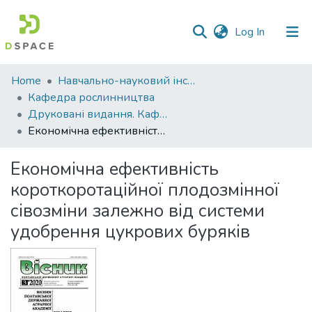
(current)
Log In
Communities
Home
Навчально-науковий інститут агротехнологій, селекції та екології
&
Кафедра рослинництва
Collections
Друковані видання. Кафедра рослинництва
Економічна ефективність короткоротаційної плодозмінної сівозміни залежно від системи удобрення цукрових буряків
All of DSpace
Економічна ефективність
Statistics
короткоротаційної плодозмінної
сівозміни залежно від системи
удобрення цукрових буряків