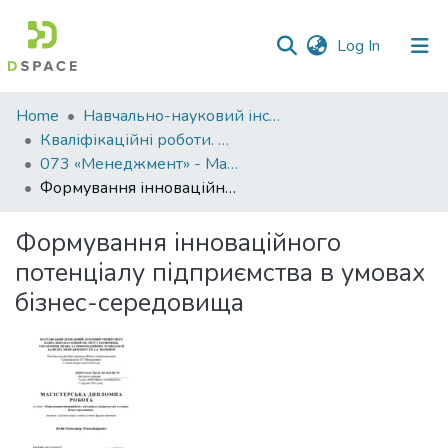
(current)
Log In
Communities
Home
Навчально-науковий інститут економіки, управління, права та інформаційних технологій
&
Кваліфікаційні роботи. ННІ економіки, управління, права та ІТ
Collections
073 «Менеджмент» - Магістри 2023-2024
Формування інноваційного потенціалу підприємства в умовах бізнес-середовища
All of DSpace
Формування інноваційного
Statistics
потенціалу підприємства в умовах
бізнес-середовища