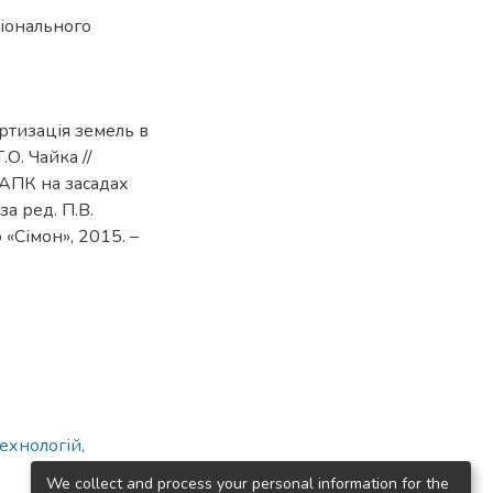
іонального
ртизація земель в
О. Чайка //
 АПК на засадах
за ред. П.В.
 «Сімон», 2015. –
9
ехнологій,
We collect and process your personal information for the