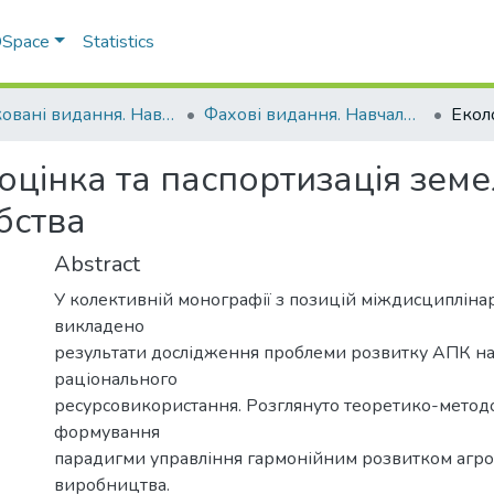
 DSpace
Statistics
Друковані видання. Навчально-науковий інститут агротехнологій, селекції та екології
Фахові видання. Навчально-науковий інститут агротехнологій, селекції та екології
оцінка та паспортизація зем
бства
Abstract
У колективній монографії з позицій міждисципліна
викладено
результати дослідження проблеми розвитку АПК на
раціонального
ресурсовикористання. Розглянуто теоретико-методо
формування
парадигми управління гармонійним розвитком агр
виробництва.