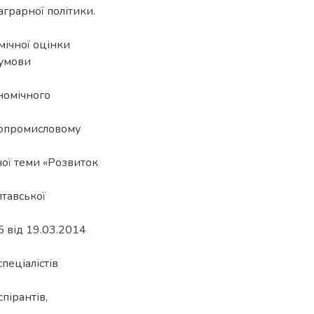
аграрної політики.
мічної оцінки
думови
ономічного
гропромисловому
ої теми «Розвиток
тавської
 від 19.03.2014
пеціалістів
пірантів,