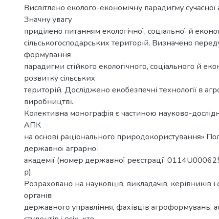
Висвітлено еколого-економічну парадигму сучасної 
Значну увагу
приділено питанням екологічної, соціальної й еконо
сільськогосподарських територій. Визначено пере
формування
парадигми стійкого екологічного, соціального й ек
розвитку сільських
територій. Досліджено екобезпечні технології в а
виробництві.
Колективна монографія є частиною науково-дослідн
АПК
на основі раціонального природокористування» Пол
державної аграрної
академії (номер державної реєстрації 0114U000625
р).
Розраховано на науковців, викладачів, керівників і с
органів
державного управління, фахівців агроформувань, ас