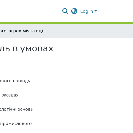
Log In
Еколого-агрохімічна оцінка та паспортизація земель в умовах органічного землеробства
ель в умовах
рного підходу
 засадах
логічні основи
опромислового