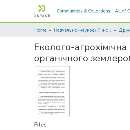
Communities & Collections
All of
Home
Навчально-науковий інститут агротехнологій, селекції та екології
Еколого-агрохімічна 
органічного землеро
Files