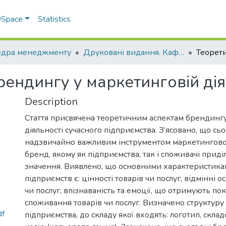
 DSpace
Statistics
дра менеджменту
Друковані видання. Кафедра менеджменту ім. І.А. Маркіної
рендингу у маркетинговій дія
Description
Стаття присвячена теоретичним аспектам брендингу
діяльності сучасного підприємства. З’ясовано, що сь
надзвичайно важливим інструментом маркетингової 
бренд, якому як підприємства, так і споживачі приді
значення. Виявлено, що основними характеристика
підприємств є: цінності товарів чи послуг, відмінні о
чи послуг, впізнаваність та емоції, що отримують пок
споживання товарів чи послуг. Визначено структуру
df
підприємства, до складу якої входять: логотип, склад