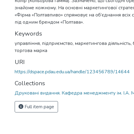
колір (кольорова гамма). Зазначено, що сьогодні б
знайоме кожному. На основні маркетингової стратег
«Фірма «Полтавпиво» спрямовує на об’єднання всіх со
під одним брендом «Полтава».
Keywords
управління, підприємство, маркетингова діяльність, 
торгова марка
URI
https://dspace.pdau.edu.ua/handle/123456789/14644
Collections
Друковані видання. Кафедра менеджменту ім. І.А. 
Full item page