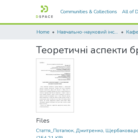
Communities & Collections
All of
Home
Навчально-науковий інститут економіки, управління, права та інформаційних технологій
Кафе
Теоретичні аспекти б
Files
Стаття_Потапюк, Дмитренко, Щербакова.p