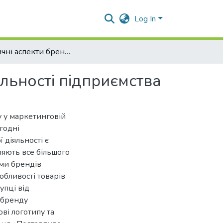
Log In
Теоретичні аспекти брендингу у маркетинговій діяльності підприємства
льності підприємства
 у маркетинговій
огодні
діяльності є
ляють все більшого
ми брендів
собливості товарів
упці від
 бренду
ові логотипу та