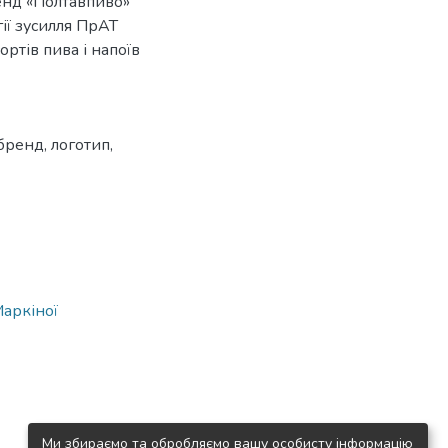
ренд «Полтавпиво»
ії зусилля ПрАТ
ртів пива і напоїв
бренд, логотип,
Маркіної
Ми збираємо та обробляємо вашу особисту інформацію