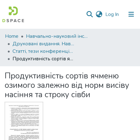
(current)
Log In
Communities
Home
Навчально-науковий інститут агротехнологій, селекції та екології
&
Друковані видання. Навчально-науковий інститут агротехнологій, селекції та екології
Collections
Статті, тези конференцій. Навчально-науковий інститут агротехнологій, селекції та екології
Продуктивність сортів ячменю озимого залежно від норм висіву насіння та строку сівби
All of DSpace
Продуктивність сортів ячменю
Statistics
озимого залежно від норм висіву
насіння та строку сівби