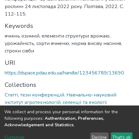
рослин» 24 листопада 2022 року. Полтава, 2022. С.
112-115.
Keywords
ячмінь озимий, елементи структури врожаю,
урожайність, сорти ячменю, норма висіву насіння,
строки сівби
URI
https://dspace.pdau.edu.ua/handle/123456789/13690
Collections
Статті, тези конференцій. Навчально-науковий
інститут агротехнологій, селекції та екології
We collect and process your personal information for the
Full item page
following purposes:
Authentication, Preferences,
Acknowledgement and Statistics
.
DSpace software
copyright © 2002-2026
LYRASIS
Customize
Decline
That's ok