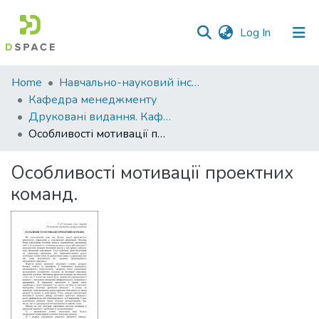
(current)
Log In
Communities
Home
Навчально-науковий інститут економіки, управління, права та інформаційних технологій
&
Кафедра менеджменту
Collections
Друковані видання. Кафедра менеджменту ім. І.А. Маркіної
Особливості мотивації проектних команд.
All of DSpace
Особливості мотивації проектних
Statistics
команд.