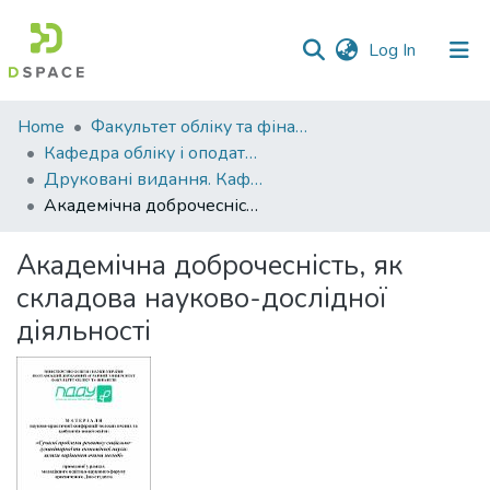
(current)
Log In
Communities
Home
Факультет обліку та фінансів
&
Кафедра обліку і оподаткування
Collections
Друковані видання. Кафедра обліку і оподаткування
Академічна доброчесність, як складова науково-дослідної діяльності
All of DSpace
Академічна доброчесність, як
Statistics
складова науково-дослідної
діяльності