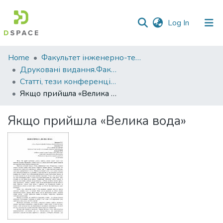
(current)
Log In
Communities
Home
Факультет інженерно-технологічний
&
Друковані видання.Факультет інженерно-технологічний
Collections
Статті, тези конференцій. Факультет інженерно-технологічний
Якщо прийшла «Велика вода»
All of DSpace
Якщо прийшла «Велика вода»
Statistics