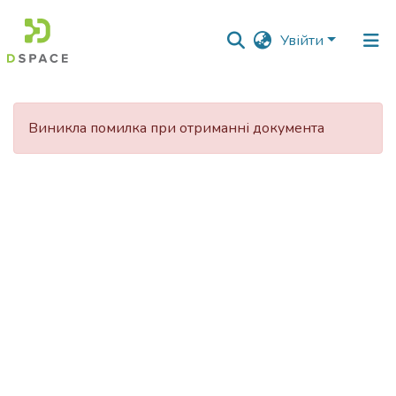
Увійти
Фонди
та
Виникла помилка при отриманні документа
зібрання
Пошук за критеріями