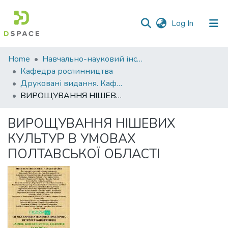
(current)
Log In
Communities
Home
Навчально-науковий інститут агротехнологій, селекції та екології
&
Кафедра рослинництва
Collections
Друковані видання. Кафедра рослинництва
ВИРОЩУВАННЯ НІШЕВИХ КУЛЬТУР В УМОВАХ ПОЛТАВСЬКОЇ ОБЛАСТІ
All of DSpace
ВИРОЩУВАННЯ НІШЕВИХ
Statistics
КУЛЬТУР В УМОВАХ
ПОЛТАВСЬКОЇ ОБЛАСТІ