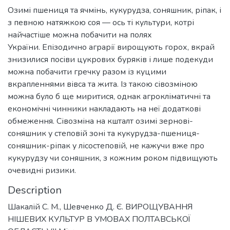
Озимі пшениця та ячмінь, кукурудза, соняшник, ріпак, і
з певною натяжкою соя — ось ті культури, котрі
найчастіше можна побачити на полях
України. Епізодично аграрії вирощують горох, вкрай
знизилися посіви цукрових буряків і лише подекуди
можна побачити гречку разом із куцими
вкрапленнями вівса та жита. Із такою сівозміною
можна було б ще миритися, однак агрокліматичні та
економічні чинники накладають на неї додаткові
обмеження. Сівозміна на кшталт озимі зернові-
соняшник у степовій зоні та кукурудза-пшениця-
соняшник-ріпак у лісостеповій, не кажучи вже про
кукурудзу чи соняшник, з кожним роком підвищують
очевидні ризики.
Description
Шакалій С. М., Шевченко Д. Є. ВИРОЩУВАННЯ
НІШЕВИХ КУЛЬТУР В УМОВАХ ПОЛТАВСЬКОЇ