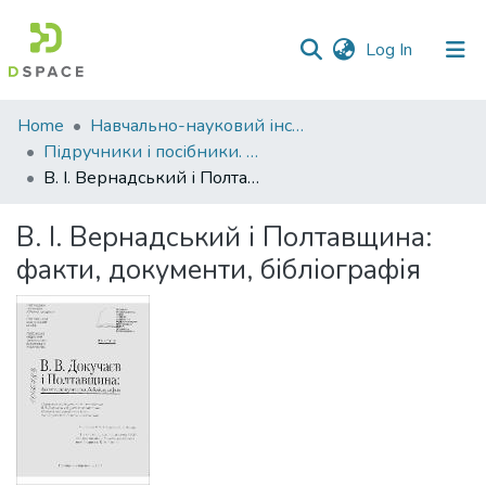
(current)
Log In
Communities
Home
Навчально-науковий інститут агротехнологій, селекції та екології
&
Підручники і посібники. Навчально-науковий інститут агротехнологій, селекції та екології
Collections
В. І. Вернадський і Полтавщина: факти, документи, бібліографія
All of DSpace
В. І. Вернадський і Полтавщина:
факти, документи, бібліографія
Statistics