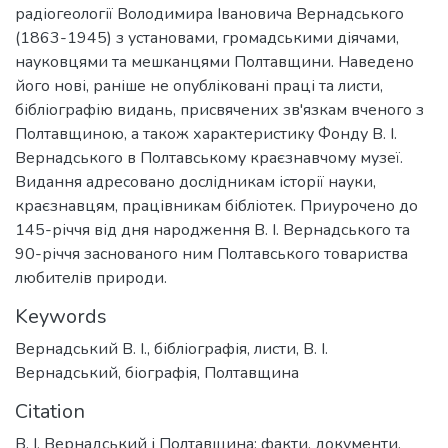
радіогеології Володимира Івановича Вернадського
(1863-1945) з установами, громадськими діячами,
науковцями та мешканцями Полтавщини. Наведено
його нові, раніше не опубліковані праці та листи,
бібліографію видань, присвячених зв'язкам вченого з
Полтавщиною, а також характеристику Фонду В. І.
Вернадського в Полтавському краєзнавчому музеї.
Видання адресовано дослідникам історії науки,
краєзнавцям, працівникам бібліотек. Приурочено до
145-річчя від дня народження В. І. Вернадського та
90-річчя заснованого ним Полтавського товариства
любителів природи.
Keywords
Вернадський В. І.
,
бібліографія
,
листи
,
В. І.
Вернадський
,
біографія
,
Полтавщина
Citation
В. І. Вернадський і Полтавщина: факти, документи,