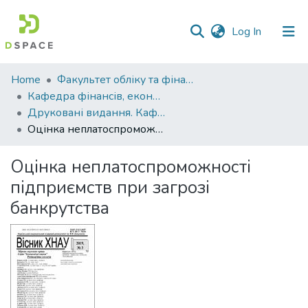
(current)
Log In
Communities
Home
Факультет обліку та фінансів
&
Кафедра фінансів, економічних досліджень і туризму
Collections
Друковані видання. Кафедра фінансів, економічних досліджень і туризму
Оцінка неплатоспроможності підприємств при загрозі банкрутства
All of DSpace
Оцінка неплатоспроможності
Statistics
підприємств при загрозі
банкрутства