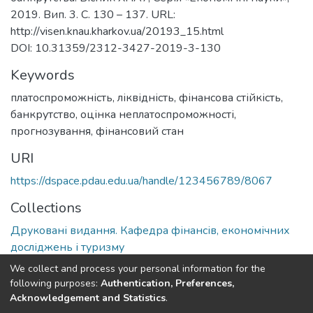
2019. Вип. 3. С. 130 – 137. URL:
http://visen.knau.kharkov.ua/20193_15.html
DOI: 10.31359/2312-3427-2019-3-130
Keywords
платоспроможність
,
ліквідність
,
фінансова стійкість
,
банкрутство
,
оцінка неплатоспроможності
,
прогнозування
,
фінансовий стан
URI
https://dspace.pdau.edu.ua/handle/123456789/8067
Collections
Друковані видання. Кафедра фінансів, економічних
досліджень і туризму
We collect and process your personal information for the
Full item page
following purposes:
Authentication, Preferences,
Acknowledgement and Statistics
.