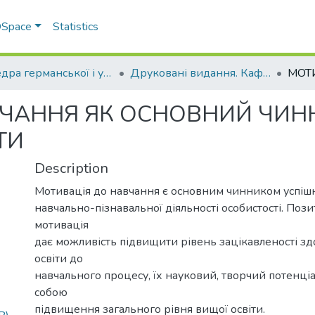
 DSpace
Statistics
Кафедра германської і української філології
Друковані видання. Кафедра германської і української філології
ВЧАННЯ ЯК ОСНОВНИЙ ЧИН
ТИ
Description
Мотивація до навчання є основним чинником успіш
навчально-пізнавальної діяльності особистості. Поз
мотивація
дає можливість підвищити рівень зацікавленості зд
освіти до
навчального процесу, їх науковий, творчий потенціа
собою
підвищення загального рівня вищої освіти.