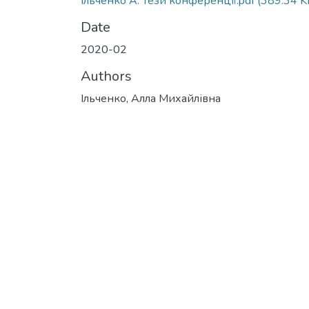
Ільченко А. Тези конференції.pdf
(389.34 K
Date
2020-02
Authors
Ільченко, Алла Михайлівна