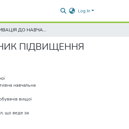
Log In
МОТИВАЦІЯ ДО НАВЧАННЯ ЯК ОСНОВНИЙ ЧИННИК ПІДВИЩЕННЯ ЯКОСТІ ВИЩОЇ ОСВІТИ
НИК ПІДВИЩЕННЯ
ної
итивна навчальна
обувачів вищої
л, що веде за