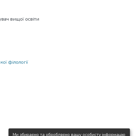
бувач вищої освіти
ої філології
Ми збираємо та обробляємо вашу особисту інформацію