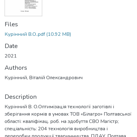
Files
Курінний В.О..pdf
(10.92 MB)
Date
2021
Authors
Курінний, Віталій Олександрович
Description
Курінний В. О.Оптимізація технології заготівлі і
зберігання кормів в умовах ТОВ «Білагро» Полтавської
області: кваліфікац. роб. на здобуття СВО Магістр;
спеціальність: 204 технологія виробництва і
переробки продукції тваринництва. ПДАУ. Полтава,