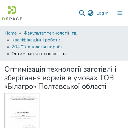
(current)
Log In
Communities
Home
Факультет технологій тваринництва та продовольства
&
Кваліфікаційні роботи. Факультет технологій тваринництва та продовольства
Collections
204 "Технологія виробництва і переробки продукції тваринництва" - Магістри 2021-2022
Оптимізація технології заготівлі і зберігання кормів в умовах ТОВ «Білагро» Полтавської області
All of DSpace
Оптимізація технології заготівлі і
Statistics
зберігання кормів в умовах ТОВ
«Білагро» Полтавської області