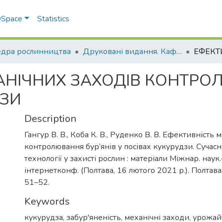
 DSpace
Statistics
дра рослинництва
Друковані видання. Кафедра рослинництва
АНІЧНИХ ЗАХОДІВ КОНТРО
ДЗИ
Description
Гангур В. В., Коба К. В., Руденко В. В. Ефективність
контролювання бур’янів у посівах кукурудзи. Сучасні
технології у захисті рослин : матеріали Міжнар. наук.
інтернетконф. (Полтава, 16 лютого 2021 р.). Полтава
51–52.
Keywords
кукурудза, забур'яненість, механічні заходи, урожай