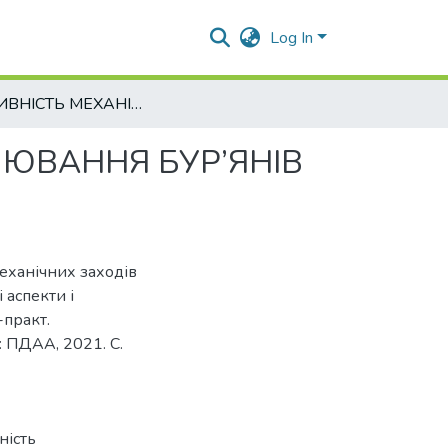
Log In
ЕФЕКТИВНІСТЬ МЕХАНІЧНИХ ЗАХОДІВ КОНТРОЛЮВАННЯ БУР’ЯНІВ У ПОСІВАХ КУКУРУДЗИ
ЛЮВАННЯ БУР’ЯНІВ
 механічних заходів
 аспекти і
-практ.
: ПДАА, 2021. С.
ність