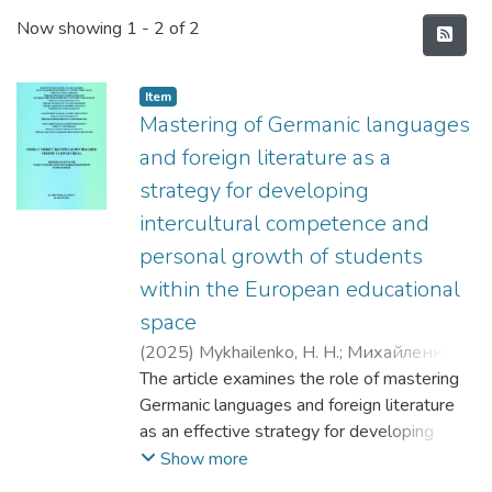
Recent Submissions
Now showing
1 - 2 of 2
Item
Mastering of Germanic languages
and foreign literature as a
strategy for developing
intercultural competence and
personal growth of students
within the European educational
space
(
2025
)
Mykhailenko, H. H.
;
Михайленко,
Галина Григорівна
The article examines the role of mastering
Germanic languages and foreign literature
as an effective strategy for developing
students’ intercultural competence and
Show more
personal growth within the European