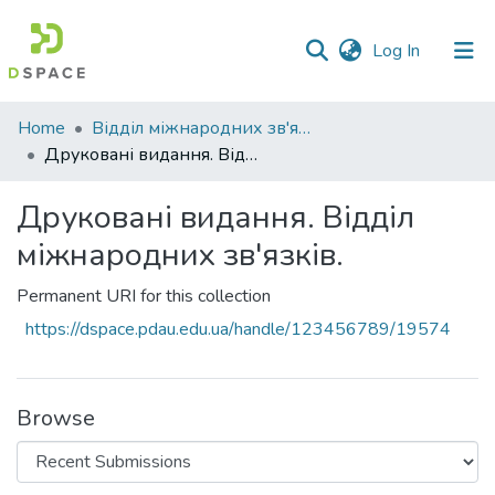
(current)
Log In
Communities
Home
Відділ міжнародних зв'язків
&
Друковані видання. Відділ міжнародних зв'язків.
Collections
Друковані видання. Відділ
All of DSpace
міжнародних зв'язків.
Statistics
Permanent URI for this collection
https://dspace.pdau.edu.ua/handle/123456789/19574
Browse