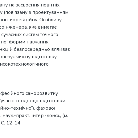
ану на засвоєння новітніх
у (пов'язану з проектуванням
ивно-корекційну. Особливу
роінженера, яка вимагає
 сучасних систем точного
ьної форми навчання.
нкцій безпосередньо впливає
зпечує якісну підготовку
високотехнологічного
професійного саморозвитку
учасні тенденції підготовки
йно-технічної), фахової
 наук.-практ. інтер.-конф., (м.
 С. 12-14.