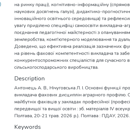
)
на ринку праці), когнітивно-інформаційну (спрямов
наукових досягнень галузі), дидактико-прогностичн
інноваційного освітнього середовища) та рефлекс
увагу приділено специфіці самоосвіти викладача-аг
поєднання педагогічної майстерності з опануванням
землеробства, комп'ютерного моделювання та дуал
Доведено, що ефективна реалізація зазначених фу
на рівень фахової компетентності викладача та забе
конкурентоспроможних спеціалістів для сучасного 
сільськогосподарського виробництва.
Description
Антонець А. В., Нічуговська Л. І. Основні функції 
викладача фахових дисциплін аграрного профілю. С
майбутніх фахівців у закладах професійної (професі
передвищої та вищої освіти : зб. матеріалів ІV всеукр.
Полтава, 20-21 трав. 2026 р.). Полтава : ПДАУ, 2026.
Keywords