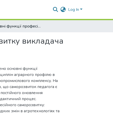
Log In
Основні функції професійного саморозвитку викладача фахових дисциплін аграрного профілю
витку викладача
чено основні функції
циплін аграрного профілю в
гропромислового комплексу. На
о, що саморозвиток педагога є
постійного оновлення
дидактичний процес.
есійного саморозвитку:
дких змін в агротехнологіях та