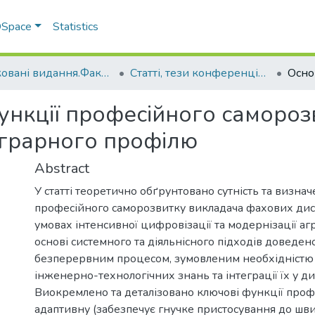
 DSpace
Statistics
Друковані видання.Факультет інженерно-технологічний
Статті, тези конференцій. Факультет інженерно-технологічний
ункції професійного самороз
аграрного профілю
Abstract
У статті теоретично обґрунтовано сутність та визна
професійного саморозвитку викладача фахових дис
умовах інтенсивної цифровізації та модернізації а
основі системного та діяльнісного підходів доведен
безперервним процесом, зумовленим необхідністю 
інженерно-технологічних знань та інтеграції їх у 
Виокремлено та деталізовано ключові функції проф
адаптивну (забезпечує гнучке пристосування до шви