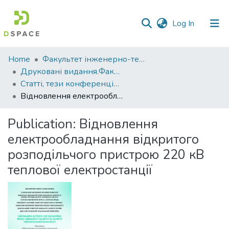
(current)
Log In
Communities
Home
Факультет інженерно-технологічний
&
Друковані видання.Факультет інженерно-технологічний
Collections
Статті, тези конференцій. Факультет інженерно-технологічний
Відновлення електрообладнання відкритого розподільчого пристрою 220 кВ теплової електростанції
All of DSpace
Publication:
Відновлення
Statistics
електрообладнання відкритого
розподільчого пристрою 220 кВ
теплової електростанції