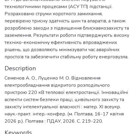
технологічними процесами (АСУ ТП) підстанції.
Розраховано струми короткого замикання,
перевірено трисну здатність шин та апаратів, а також
розроблено заходи з підвищення блискавкозахисту та
заземлення. Результати роботи підтверджують високу
техніко-економічну ефективність впроваджених
рішень, що дозволяють мінімізувати час аварійних
простоїв та забезпечити стабільну роботу енерговузла.
Description
Семенов А. О., Луценко М. О. Відновлення
електрообладнання відкритого розподільчого
пристрою 220 кВ теплової електростанції. Інноваційні
аспекти систем безпеки праці, цивільного захисту та
захисту інтелектуальної власності : матер. ХI всеукр.
наук.-практ. інтер.-конфер. (м. Полтава, 16-17 квітня
2026 р.). Полтава : ПДАУ, 2026. С. 219-220.
Keywords