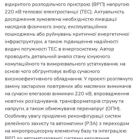
відкритого розподільчого пристрою (ВРП) напругою
220 кВ теплової електростанції (ТЕС). Актуальність
дослідження зумовлена необхідністю ліквідації
наслідків фізичного зносу, експлуатаційних
пошкоджень або руйнувань критичної енергетичної
інфраструктури, а також підвищення надійності
видачі потужності ТЕС в енергосистему. Автор
проводить детальний аналіз стану існуючого
комутаційного та вимірювального устаткування, на
основі чого обґрунтовує вибір сучасного
високоефективного обладнання. У проєкті розглянуто
заміну застарілих повітряних або масляних вимикачів
на сучасні елегазові вимикачі 220 кВ, впровадження
новітніх роз’єднувачів, трансформаторів струму та
напруги, а також обмежувачів перенапруг (ОПН).
Особливу увагу приділено реконфігурації систем
релейного захисту та автоматики (РЗА) з переходом
на мікропроцесорну елементну базу та інтеграцією
ВРП до автоматизованої системи керування