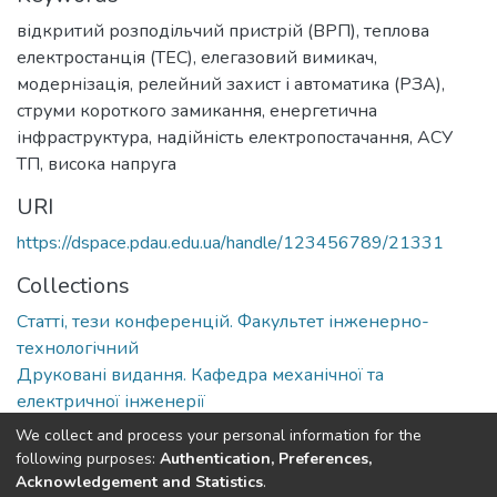
відкритий розподільчий пристрій (ВРП)
,
теплова
електростанція (ТЕС)
,
елегазовий вимикач
,
модернізація
,
релейний захист і автоматика (РЗА)
,
струми короткого замикання
,
енергетична
інфраструктура
,
надійність електропостачання
,
АСУ
ТП
,
висока напруга
URI
https://dspace.pdau.edu.ua/handle/123456789/21331
Collections
Статті, тези конференцій. Факультет інженерно-
технологічний
Друковані видання. Кафедра механічної та
електричної інженерії
We collect and process your personal information for the
Full item page
following purposes:
Authentication, Preferences,
Acknowledgement and Statistics
.