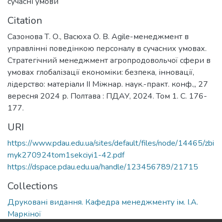
сучасні умови
Citation
Сазонова Т. О., Васюха О. В. Agile-менеджмент в
управлінні поведінкою персоналу в сучасних умовах.
Стратегічний менеджмент агропродовольчої сфери в
умовах глобалізації економіки: безпека, інновації,
лідерство: матеріали ІI Міжнар. наук.-практ. конф.,, 27
вересня 2024 р. Полтава : ПДАУ, 2024. Том 1. С. 176-
177.
URI
https://www.pdau.edu.ua/sites/default/files/node/14465/zbi
rnyk270924tom1sekciyi1-42.pdf
https://dspace.pdau.edu.ua/handle/123456789/21715
Collections
Друковані видання. Кафедра менеджменту ім. І.А.
Маркіної