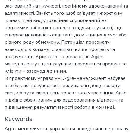
заснований на гнучкості, постійному вдосконаленні та
адаптивності. Замість того, щоб слідувати жорстким
планам, цей вид управління спрямований на
підтримку робочих процесів завдяки гнучкості, і це
створює можливість адаптації до мінливих вимог або
різного роду обмежень. Потенціал персоналу,
взаємодія в команді ставиться вище процесів та
інструментів. Крім того, за ідеологією Agile-
менеджменту в центрі уваги знаходиться продукт та
клієнти – взаємодія з ними.
В проектному управлінні Agile-менеджмент набуває
все більшої популярності. Залишаючи дещо позаду
специфіку та складність проєктного управління, Аgile-
підхід є ефективним для оздоровлення відносин та
підвищення результативності роботи в команді.
Keywords
Agile-менеджмент
,
управління поведінкою персоналу
,