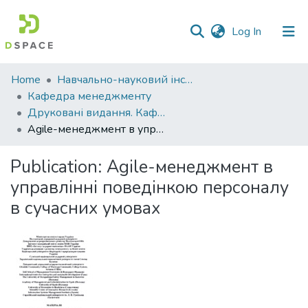
(current)
Log In
Communities
Home
Навчально-науковий інститут економіки, управління, права та інформаційних технологій
&
Кафедра менеджменту
Collections
Друковані видання. Кафедра менеджменту ім. І.А. Маркіної
Agile-менеджмент в управлінні поведінкою персоналу в сучасних умовах
All of DSpace
Publication:
Agile-менеджмент в
Statistics
управлінні поведінкою персоналу
в сучасних умовах