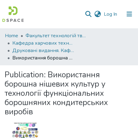
(current)
Log In
Communities
Home
Факультет технологій тваринництва та продовольства
&
Кафедра харчових технологій
Collections
Друковані видання. Кафедра харчових технологій
Використання борошна нішевих культур у технології функціональних борошняних кондитерських виробів
All of DSpace
Publication:
Використання
Statistics
борошна нішевих культур у
технології функціональних
борошняних кондитерських
виробів