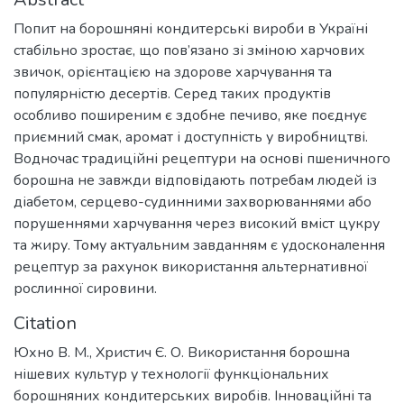
Попит на борошняні кондитерські вироби в Україні
стабільно зростає, що пов’язано зі зміною харчових
звичок, орієнтацією на здорове харчування та
популярністю десертів. Серед таких продуктів
особливо поширеним є здобне печиво, яке поєднує
приємний смак, аромат і доступність у виробництві.
Водночас традиційні рецептури на основі пшеничного
борошна не завжди відповідають потребам людей із
діабетом, серцево-судинними захворюваннями або
порушеннями харчування через високий вміст цукру
та жиру. Тому актуальним завданням є удосконалення
рецептур за рахунок використання альтернативної
рослинної сировини.
Citation
Юхно В. М., Христич Є. О. Використання борошна
нішевих культур у технології функціональних
борошняних кондитерських виробів. Інноваційні та