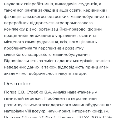
наукових співробітників, викладачів, студентів, а
також аспірантів закладів вищої освіти, керівників і
фахівців сільськогосподарських, машинобудівних та
переробних підприємств агропромислового
комплексу різної організаційно-правової форми,
працівників державного управління, освіти та
місцевого самоврядування, всіх, кого цікавить
проблематика та перспективи розвитку
сільськогосподарського машинобудування.
Відповідальність за зміст наданих матеріалів, точність
наведених даних, а також відповідність принципам
академічної доброчесності несуть автори.
Description
Попов С.В., Стребко В.А. Аналіз навантажень у
гвинтовій передачі. Проблеми та перспективи
розвитку сільськогосподарського машинобудування :
матеріали VIІI всеукр. наук.-практ. інтернет-конф. (м.
Полтава, 04 груд. 2025 р.). Полтава : ПДАУ, 2025. С. 9-