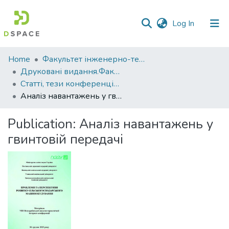
(current)
Log In
Communities
Home
Факультет інженерно-технологічний
&
Друковані видання.Факультет інженерно-технологічний
Collections
Статті, тези конференцій. Факультет інженерно-технологічний
Аналіз навантажень у гвинтовій передачі
All of DSpace
Publication:
Аналіз навантажень у
Statistics
гвинтовій передачі