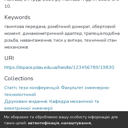
10.
Keywords
гвинтова передача
,
ромбічний домкрат
,
обертовий
момент
,
динамометричний адаптер
,
трапецієподібна
різьба
,
навантаження
,
тиск у витках
,
технічний стан
механізмів
URI
https://dspace.pdau.edu.ua/handle/123456789/19830
Collections
Статті, тези конференцій. Факультет інженерно-
технологічний
Друковані видання. Кафедра механічної та
електричної інженерії
Ми збираємо та обробляємо вашу особисту інформацію для
Full item page
таких цілей:
автентифікація, налаштування,