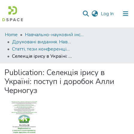
(current)
Log In
Communities
Home
Навчально-науковий інститут агротехнологій, селекції та екології
&
Друковані видання. Навчально-науковий інститут агротехнологій, селекції та екології
Collections
Статті, тези конференцій. Навчально-науковий інститут агротехнологій, селекції та екології
Селекція ірису в Україні: поступ і доробок Алли Черногуз
All of DSpace
Publication:
Селекція ірису в
Statistics
Україні: поступ і доробок Алли
Черногуз