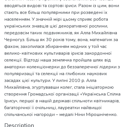
вводяться видові та сортові іриси. Разом із цим, вони
стають все більш популярними при розведені їх
населенням. У значній мірі цьому сприяє робота
українських знавців цієї декоративної рослини,
передовсім таких подвижників, як Алла Михайлівна
Черногуз. Більш як 30 років тому, вона, математик за
фахом, захопилася збиранням модних у той час
велико-квіткових культиварів ірисів закордонної
селекції. Відтоді наша землячка пройшла шлях від
аматорки-колекціонерки до беззаперечної лідерки з
популяризації та селекції на глибоких наукових
засадах цієї культури. У липні 2010 р. Алла
Михайлівна, згуртувавши колег, стала ініціаторкою
створення Громадської організації «Українська Спілка
Ірису», першої в нашій державі спільноти квітникарів,
багаторічної її очільниці, лауреатки найвищої
спільчанської нагороди – медалі Ніни Мірошніченко.
Description