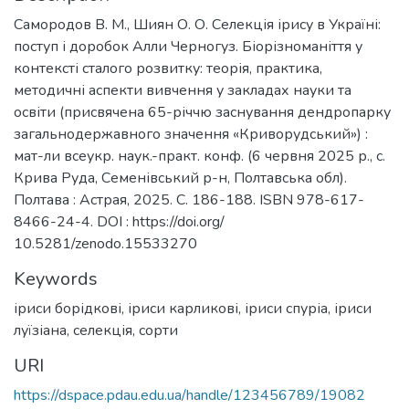
Самородов В. М., Шиян О. О. Селекція ірису в Україні:
поступ і доробок Алли Черногуз. Біорізноманіття у
контексті сталого розвитку: теорія, практика,
методичні аспекти вивчення у закладах науки та
освіти (присвячена 65-річчю заснування дендропарку
загальнодержавного значення «Криворудський») :
мат-ли всеукр. наук.-практ. конф. (6 червня 2025 р., с.
Крива Руда, Семенівський р-н, Полтавська обл).
Полтава : Астрая, 2025. С. 186-188. ISBN 978-617-
8466-24-4. DOI : https://doi.org/
10.5281/zenodo.15533270
Keywords
іриси борідкові
,
іриси карликові
,
іриси спуріа
,
іриси
луїзіана
,
селекція
,
сорти
URI
https://dspace.pdau.edu.ua/handle/123456789/19082