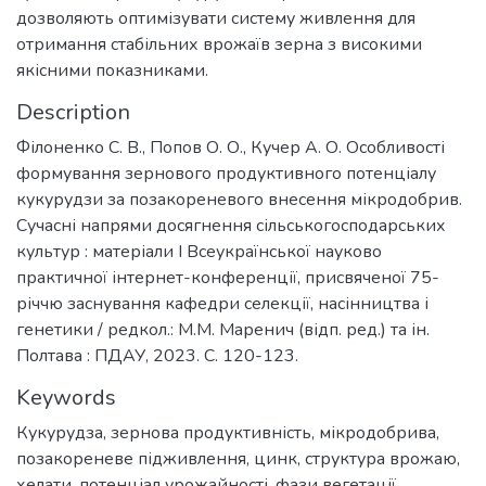
дозволяють оптимізувати систему живлення для
отримання стабільних врожаїв зерна з високими
якісними показниками.
Description
Філоненко С. В., Попов О. О., Кучер А. О. Особливості
формування зернового продуктивного потенціалу
кукурудзи за позакореневого внесення мікродобрив.
Сучасні напрями досягнення сільськогосподарських
культур : матеріали І Всеукраїнської науково
практичної інтернет-конференції, присвяченої 75-
річчю заснування кафедри селекції, насінництва і
генетики / редкол.: М.М. Маренич (відп. ред.) та ін.
Полтава : ПДАУ, 2023. С. 120-123.
Keywords
Кукурудза
,
зернова продуктивність
,
мікродобрива
,
позакореневе підживлення
,
цинк
,
структура врожаю
,
хелати
,
потенціал урожайності
,
фази вегетації