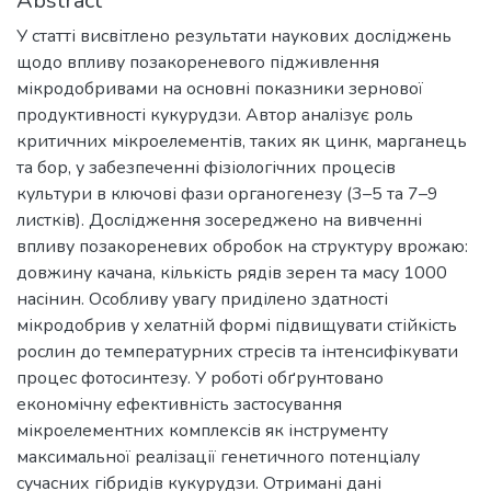
Abstract
У статті висвітлено результати наукових досліджень
щодо впливу позакореневого підживлення
мікродобривами на основні показники зернової
продуктивності кукурудзи. Автор аналізує роль
критичних мікроелементів, таких як цинк, марганець
та бор, у забезпеченні фізіологічних процесів
культури в ключові фази органогенезу (3–5 та 7–9
листків). Дослідження зосереджено на вивченні
впливу позакореневих обробок на структуру врожаю:
довжину качана, кількість рядів зерен та масу 1000
насінин. Особливу увагу приділено здатності
мікродобрив у хелатній формі підвищувати стійкість
рослин до температурних стресів та інтенсифікувати
процес фотосинтезу. У роботі обґрунтовано
економічну ефективність застосування
мікроелементних комплексів як інструменту
максимальної реалізації генетичного потенціалу
сучасних гібридів кукурудзи. Отримані дані