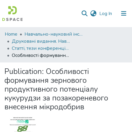
(current)
Log In
Communities
Home
Навчально-науковий інститут агротехнологій, селекції та екології
&
Друковані видання. Навчально-науковий інститут агротехнологій, селекції та екології
Collections
Статті, тези конференцій. Навчально-науковий інститут агротехнологій, селекції та екології
Особливості формування зернового продуктивного потенціалу кукурудзи за позакореневого внесення мікродобрив
All of DSpace
Publication:
Особливості
Statistics
формування зернового
продуктивного потенціалу
кукурудзи за позакореневого
внесення мікродобрив