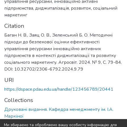
управління ресурсами
,
інноваційно активні
підприємства
,
диджиталізація
,
розвиток
,
соціальний
маркетинг
Citation
Баган Н. В., Заяц О. В., Зеленський Б. О. Методичні
підходи до безпекової оцінки ефективності
управління ресурсами інноваційно активних
підприємств в контексті диджиталізації та розвитку
соціального маркетингу. Агросвіт. 2024. № 9, С. 79-84.
DOI: 10.32702/2306-6792.2024.9.79
URI
https://dspace.pdau.edu.ua/handle/123456789/20441
Collections
Друковані видання. Кафедра менеджменту ім. І.А.
Маркіної
Ми збираємо та обробляємо вашу особисту інформацію для