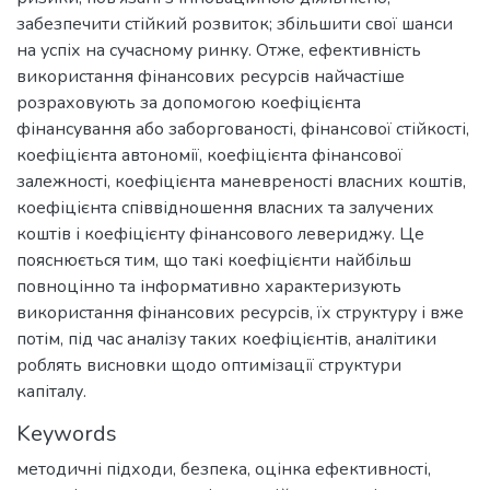
забезпечити стійкий розвиток; збільшити свої шанси
на успіх на сучасному ринку. Отже, ефективність
використання фінансових ресурсів найчастіше
розраховують за допомогою коефіцієнта
фінансування або заборгованості, фінансової стійкості,
коефіцієнта автономії, коефіцієнта фінансової
залежності, коефіцієнта маневреності власних коштів,
коефіцієнта співвідношення власних та залучених
коштів і коефіцієнту фінансового левериджу. Це
пояснюється тим, що такі коефіцієнти найбільш
повноцінно та інформативно характеризують
використання фінансових ресурсів, їх структуру і вже
потім, під час аналізу таких коефіцієнтів, аналітики
роблять висновки щодо оптимізації структури
капіталу.
Keywords
методичні підходи
,
безпека
,
оцінка ефективності
,