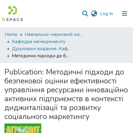
(current)
Log In
Communities
Home
Навчально-науковий інститут економіки, управління, права та інформаційних технологій
&
Кафедра менеджменту
Collections
Друковані видання. Кафедра менеджменту ім. І.А. Маркіної
Методичні підходи до безпекової оцінки ефективності управління ресурсами інноваційно активних підприємств в контексті диджиталізації та розвитку соціального маркетингу
All of DSpace
Publication:
Методичні підходи до
Statistics
безпекової оцінки ефективності
управління ресурсами інноваційно
активних підприємств в контексті
диджиталізації та розвитку
соціального маркетингу