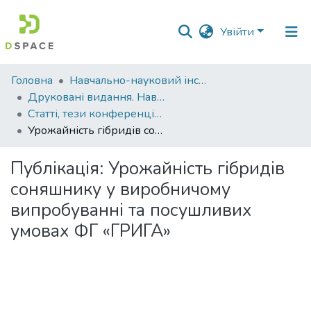
Увійти
Фонди
Головна
Навчально-науковий інститут агротехнологій, селекції та екології
та
Друковані видання. Навчально-науковий інститут агротехнологій, селекції та екології
зібрання
Статті, тези конференцій. Навчально-науковий інститут агротехнологій, селекції та екології
Урожайність гібридів соняшнику у виробничому випробуванні та посушливих умовах ФГ «ГРИГА»
Пошук за критеріями
Публікація:
Урожайність гібридів
Статистика
соняшнику у виробничому
випробуванні та посушливих
умовах ФГ «ГРИГА»