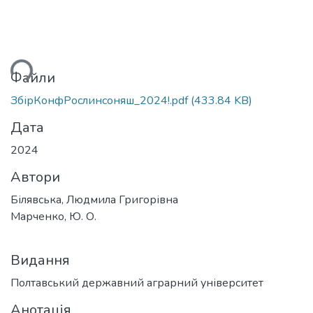
ься...
Файли
ЗбірКонфРослинсоняш_2024!.pdf
(433.84 KB)
Дата
2024
Автори
Білявська, Людмила Григорівна
Марченко, Ю. О.
Видання
Полтавський державний аграрний університет
Анотація