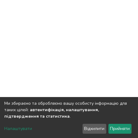
Ми збираємо та обробляємо вашу особисту інформацію для
таких цілей:
автентифікація, налаштування,
підтвердження та статистика
.
DSpace software
copyright © 2002-2026
LYRASIS
Налаштувати
Відхилити
Прийняти
Cookie settings