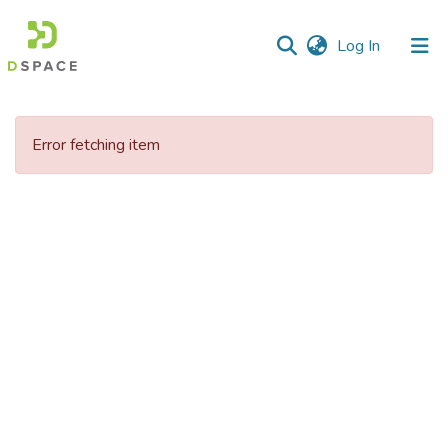
(current)
Log In
Communities
&
Error fetching item
Collections
All of DSpace