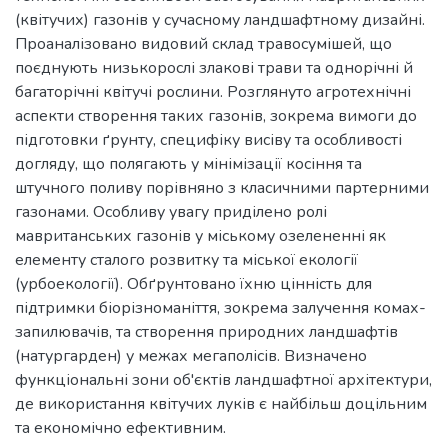
(квітучих) газонів у сучасному ландшафтному дизайні.
Проаналізовано видовий склад травосумішей, що
поєднують низькорослі злакові трави та однорічні й
багаторічні квітучі рослини. Розглянуто агротехнічні
аспекти створення таких газонів, зокрема вимоги до
підготовки ґрунту, специфіку висіву та особливості
догляду, що полягають у мінімізації косіння та
штучного поливу порівняно з класичними партерними
газонами. Особливу увагу приділено ролі
мавританських газонів у міському озелененні як
елементу сталого розвитку та міської екології
(урбоекології). Обґрунтовано їхню цінність для
підтримки біорізноманіття, зокрема залучення комах-
запилювачів, та створення природних ландшафтів
(натургарден) у межах мегаполісів. Визначено
функціональні зони об'єктів ландшафтної архітектури,
де використання квітучих луків є найбільш доцільним
та економічно ефективним.