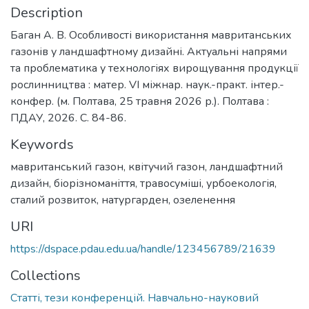
Description
Баган А. В. Особливості використання мавританських
газонів у ландшафтному дизайні. Актуальні напрями
та проблематика у технологіях вирощування продукції
рослинництва : матер. VІ міжнар. наук.-практ. інтер.-
конфер. (м. Полтава, 25 травня 2026 р.). Полтава :
ПДАУ, 2026. С. 84-86.
Keywords
мавританський газон
,
квітучий газон
,
ландшафтний
дизайн
,
біорізноманіття
,
травосуміші
,
урбоекологія
,
сталий розвиток
,
натургарден
,
озеленення
URI
https://dspace.pdau.edu.ua/handle/123456789/21639
Collections
Статті, тези конференцій. Навчально-науковий