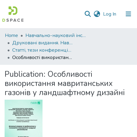
(current)
Log In
Communities
Home
Навчально-науковий інститут агротехнологій, селекції та екології
&
Друковані видання. Навчально-науковий інститут агротехнологій, селекції та екології
Collections
Статті, тези конференцій. Навчально-науковий інститут агротехнологій, селекції та екології
Особливості використання мавританських газонів у ландшафтному дизайні
All of DSpace
Publication:
Особливості
Statistics
використання мавританських
газонів у ландшафтному дизайні