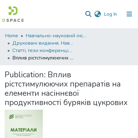
(current)
Log In
Communities
Home
Навчально-науковий інститут агротехнологій, селекції та екології
&
Друковані видання. Навчально-науковий інститут агротехнологій, селекції та екології
Collections
Статті, тези конференцій. Навчально-науковий інститут агротехнологій, селекції та екології
Вплив рістстимулюючих препаратів на елементи насіннєвої продуктивності буряків цукрових
All of DSpace
Publication:
Вплив
Statistics
рістстимулюючих препаратів на
елементи насіннєвої
продуктивності буряків цукрових