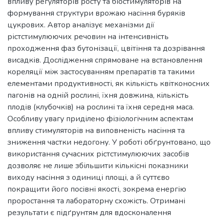
впливу регуляторів росту та біостимуляторів на
формування структури врожаю насіння буряків
цукрових. Автор аналізує механізми дії
рістстимулюючих речовин на інтенсивність
проходження фаз бутонізації, цвітіння та дозрівання
висадків. Дослідження спрямоване на встановлення
кореляції між застосуванням препаратів та такими
елементами продуктивності, як кількість квітконосних
пагонів на одній рослині, їхня довжина, кількість
плодів (клубочків) на рослині та їхня середня маса.
Особливу увагу приділено фізіологічним аспектам
впливу стимуляторів на виповненість насіння та
зниження частки недогону. У роботі обґрунтовано, що
використання сучасних рістстимулюючих засобів
дозволяє не лише збільшити кількісні показники
виходу насіння з одиниці площі, а й суттєво
покращити його посівні якості, зокрема енергію
проростання та лабораторну схожість. Отримані
результати є підґрунтям для вдосконалення