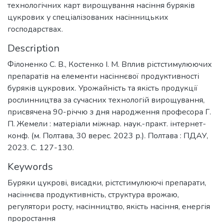
технологічних карт вирощування насіння буряків
цукрових у спеціалізованих насінницьких
господарствах.
Description
Філоненко С. В., Костенко І. М. Вплив рістстимулюючих
препаратів на елементи насіннєвої продуктивності
буряків цукрових. Урожайність та якість продукції
рослинництва за сучасних технологій вирощування,
присвячена 90-річчю з дня народження професора Г.
П. Жемели : матеріали міжнар. наук.-практ. інтернет-
конф. (м. Полтава, 30 верес. 2023 р.). Полтава : ПДАУ,
2023. С. 127-130.
Keywords
Буряки цукрові
,
висадки
,
рістстимулюючі препарати
,
насіннєва продуктивність
,
структура врожаю
,
регулятори росту
,
насінництво
,
якість насіння
,
енергія
проростання