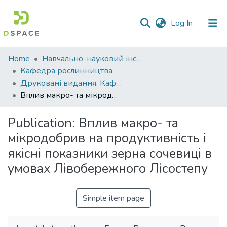
(current)
Log In
Communities
Home
Навчально-науковий інститут агротехнологій, селекції та екології
&
Кафедра рослинництва
Collections
Друковані видання. Кафедра рослинництва
Вплив макро- та мікродобрив на продуктивність і якісні показники зерна сочевиці в умовах Лівобережного Лісостепу
All of DSpace
Publication:
Вплив макро- та
Statistics
мікродобрив на продуктивність і
якісні показники зерна сочевиці в
умовах Лівобережного Лісостепу
Simple item page