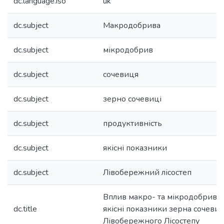
dc.language.iso
uk
dc.subject
Макродобрива
dc.subject
мікродобрив
dc.subject
сочевиця
dc.subject
зерно сочевиці
dc.subject
продуктивність
dc.subject
якісні показники
dc.subject
Лівобережний лісостеп
Вплив макро- та мікродобрив н
dc.title
якісні показники зерна сочевиц
Лівобережного Лісостепу