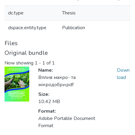
dc.type
Thesis
dspace.entity.type
Publication
Files
Original bundle
Now showing
1 - 1 of 1
Name:
Down
Вплив макро- та
load
мікродобри.pdf
Size:
10.42 MB
Format:
Adobe Portable Document
Format