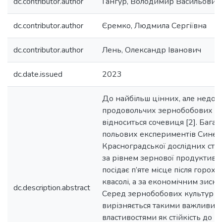
dc.contributor.author
Гангур, Володимир Васильович
dc.contributor.author
Єремко, Людмила Сергіївна
dc.contributor.author
Лень, Олександр Іванович
dc.date.issued
2023
До найбільш цінних, але недо
продовольчих зернобобових кул
відноситься сочевиця [2]. Багат
польових експериментів Синель
Красноградської дослідних стан
за рівнем зернової продуктивно
посідає п’яте місце після гороху,
квасолі, а за економічним зиско
dc.description.abstract
Серед зернобобових культур с
вирізняється такими важливим
властивостями як стійкість до п