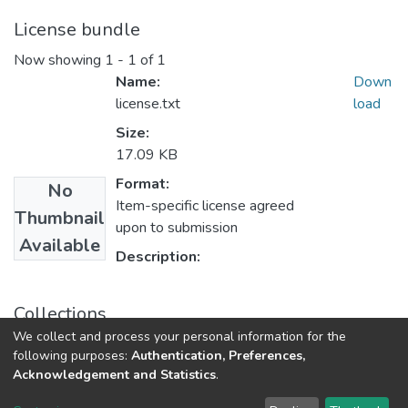
License bundle
Now showing
1 - 1 of 1
Name:
Down
license.txt
load
Size:
17.09 KB
Format:
No
Item-specific license agreed
Thumbnail
upon to submission
Available
Description:
Collections
We collect and process your personal information for the
Друковані видання. Кафедра рослинництва
following purposes:
Authentication, Preferences,
Acknowledgement and Statistics
.
DSpace software
copyright © 2002-2026
LYRASIS