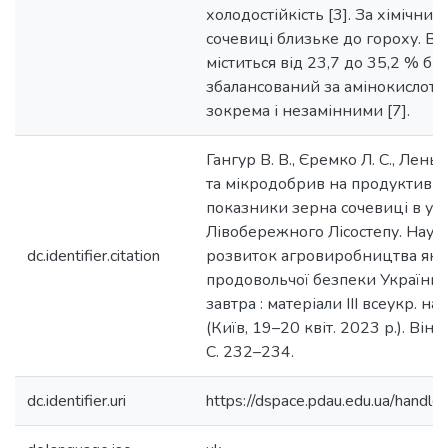
холодостійкість [3]. За хімічни
сочевиці близьке до гороху. В 
міститься від 23,7 до 35,2 % бі
збалансований за амінокислотн
зокрема і незамінними [7].
Гангур В. В., Єремко Л. С., Лень 
та мікродобрив на продуктивніст
показники зерна сочевиці в ум
Лівобережного Лісостепу. Нау
dc.identifier.citation
розвиток агровиробництва як 
продовольчої безпеки України: 
завтра : матеріали ІІІ всеукр. на
(Київ, 19–20 квіт. 2023 р.). Він
С. 232–234.
dc.identifier.uri
https://dspace.pdau.edu.ua/han