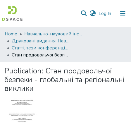
(current)
Log In
Communities
Home
Навчально-науковий інститут агротехнологій, селекції та екології
&
Друковані видання. Навчально-науковий інститут агротехнологій, селекції та екології
Collections
Статті, тези конференцій. Навчально-науковий інститут агротехнологій, селекції та екології
Стан продовольчої безпеки - глобальні та регіональні виклики
All of DSpace
Publication:
Стан продовольчої
Statistics
безпеки - глобальні та регіональні
виклики