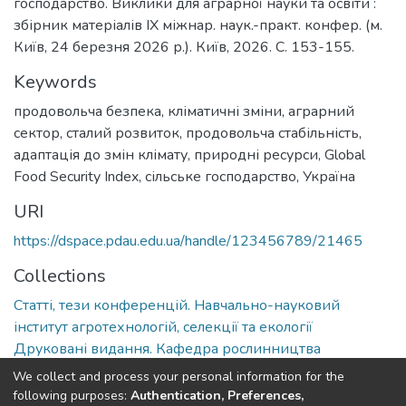
господарство. Виклики для аграрної науки та освіти :
збірник матеріалів IX міжнар. наук.-практ. конфер. (м.
Київ, 24 березня 2026 р.). Київ, 2026. С. 153-155.
Keywords
продовольча безпека
,
кліматичні зміни
,
аграрний
сектор
,
сталий розвиток
,
продовольча стабільність
,
адаптація до змін клімату
,
природні ресурси
,
Global
Food Security Index
,
сільське господарство
,
Україна
URI
https://dspace.pdau.edu.ua/handle/123456789/21465
Collections
Статті, тези конференцій. Навчально-науковий
інститут агротехнологій, селекції та екології
Друковані видання. Кафедра рослинництва
We collect and process your personal information for the
Full item page
following purposes:
Authentication, Preferences,