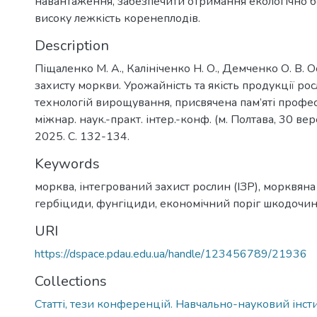
навантаження, забезпечити отримання екологічно бе
високу лежкість коренеплодів.
Description
Піщаленко М. А., Калініченко Н. О., Демченко О. В. 
захисту моркви. Урожайність та якість продукції ро
технологій вирощування, присвячена пам’яті профес
міжнар. наук.-практ. інтер.-конф. (м. Полтава, 30 ве
2025. С. 132-134.
Keywords
морква
,
інтегрований захист рослин (ІЗР)
,
морквяна
гербіциди
,
фунгіциди
,
економічний поріг шкодочин
URI
https://dspace.pdau.edu.ua/handle/123456789/21936
Collections
Статті, тези конференцій. Навчально-науковий інстит