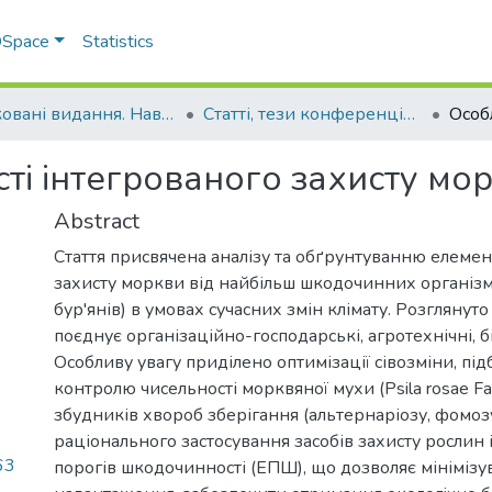
 DSpace
Statistics
Друковані видання. Навчально-науковий інститут агротехнологій, селекції та екології
Статті, тези конференцій. Навчально-науковий інститут агротехнологій, селекції та екології
ті інтегрованого захисту мо
Abstract
Стаття присвячена аналізу та обґрунтуванню елемен
захисту моркви від найбільш шкодочинних організмі
бур'янів) в умовах сучасних змін клімату. Розглянут
поєднує організаційно-господарські, агротехнічні, бі
Особливу увагу приділено оптимізації сівозміни, підб
контролю чисельності морквяної мухи (Psila rosae F
збудників хвороб зберігання (альтернаріозу, фомозу,
раціонального застосування засобів захисту рослин
63
порогів шкодочинності (ЕПШ), що дозволяє мініміз