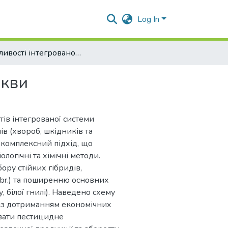
Log In
Особливості інтегрованого захисту моркви
ркви
тів інтегрованої системи
в (хвороб, шкідників та
о комплексний підхід, що
ологічні та хімічні методи.
ору стійких гібридів,
abr.) та поширенню основних
 білої гнилі). Наведено схему
 із дотриманням економічних
увати пестицидне