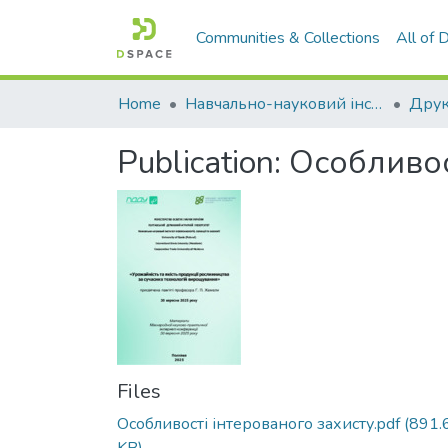
Communities & Collections
All of
Home
Навчально-науковий інститут агротехнологій, селекції та екології
Publication:
Особливос
Files
Особливості інтерованого захисту.pdf
(891.