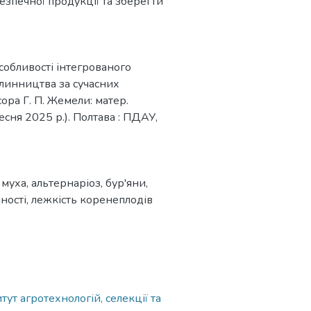
зпечної продукції та зберегти
Особливості інтегрованого
слинництва за сучасних
ора Г. П. Жемели: матер.
ресня 2025 р.). Полтава : ПДАУ,
 муха
,
альтернаріоз
,
бур'яни
,
ності
,
лежкість коренеплодів
ут агротехнологій, селекції та