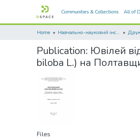
Communities & Collections
All of
Home
Навчально-науковий інститут агротехнологій, селекції та екології
Publication:
Ювілей ві
biloba L.) на Полтавщ
Files