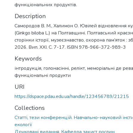
функціональних продуктів.
Description
Самородов В. М., Халимон О. Ювілей відновлення ку
(Ginkgo biloba L.) на Полтавщині. Полтавський крає
сторінки історії, музеєзнавство, охорона пам’яток : зб.
2026. Вип. ХХІ. С. 7-17. ISBN 978-966-372-989-3
Keywords
інтродукція
,
голонасінні
,
релікт
,
меморіальні де рев
функціональні продукти
URI
https://dspace.pdau.edu.ua/handle/123456789/21215
Collections
Статті, тези конференцій. Навчально-науковий інстит
екології
Друковані видання. Кафедра захист рослин