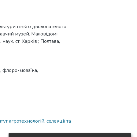
льтури гінкго дволопатевого
знавчий музей. Маловідомі
 наук. ст. Харків ; Полтава,
а
,
флоро-мозаїка
,
ут агротехнологій, селекції та