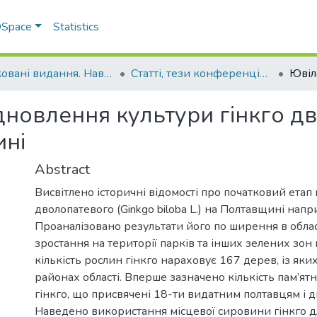
 DSpace
Statistics
Друковані видання. Навчально-науковий інститут агротехнологій, селекції та екології
Статті, тези конференцій. Навчально-науковий інститут агротехнологій, селекції та екології
дновлення культури гінкго д
ині
Abstract
Висвітлено історичні відомості про початковий етап 
дволопатевого (Ginkgo biloba L.) на Полтавщині напри 
Проаналізовано результати його по ширення в област
зростання на території парків та інших зелених зон
кількість рослин гінкго нараховує 167 дерев, із яких
районах області. Вперше зазначено кількість пам’ят
гінкго, що присвячені 18-ти видатним полтавцям і д
Наведено використання місцевої сировини гінкго д