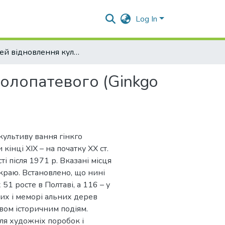
Log In
Ювілей відновлення культури гінкго дволопатевого (Ginkgo biloba L.) на Полтавщині
волопатевого (Ginkgo
культиву вання гінкго
кінці ХІХ – на початку ХХ ст.
і після 1971 р. Вказані місця
 краю. Встановлено, що нині
 51 росте в Полтаві, а 116 – у
них і меморі альних дерев
вом історичним подіям.
ля художніх поробок і