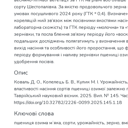
весняно-літньої вегетації за ГТК на рівні або більше
сорту Шестопалівка. За якістю продовольчого зерна
умовах посушливого 2024 року (ГТК ˂ 0,4). Визнач
кореляцій ний зв’язок між посівними якостями насін
лабораторна схожість) та ГТК періоду «молочна» та «т
зернівки, та посла блення зв’язку періоду його «вос
подальших досліджень полягатимуть у визначення 
вихід насіння та особливості його проростання, що 
періоду формування і наливу зернівки пшениці озим
удобрення посівів.
Опис
Коваль Д. О., Копелець Б. В., Кулик М. І. Урожайність,
властивості насіння сортів пшениці озимої залежн
Таврійський науковий вісник. 2025. Вип. № 145. Част
https://doi.org/10.32782/2226-0099.2025.145.1.18
Ключові слова
пшениця озима мʼяка
,
сорти
,
урожайність
,
зерно
,
вмі