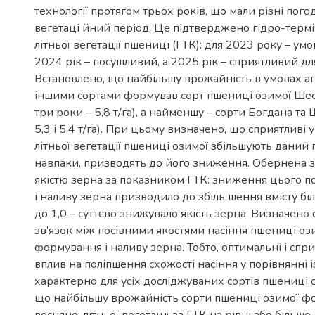
технології протягом трьох років, що мали різні пого
вегетаці йний період. Це підтверджено гідро-терм
літньої вегетації пшениці (ГТК): для 2023 року – ум
2024 рік – посушливий, а 2025 рік – сприятливий для
Встановлено, що найбільшу врожайність в умовах а
іншими сортами формував сорт пшениці озимої Шест
три роки – 5,8 т/га), а найменшу – сорти Богдана та
5,3 і 5,4 т/га). При цьому визначено, що сприятливі 
літньої вегетації пшениці озимої збільшують даний 
навпаки, призводять до його зниження. Обернена за
якістю зерна за показником ГТК: зниження цього 
і наливу зерна призводило до збіль шення вмісту біл
до 1,0 – суттєво знижувало якість зерна. Визначен
зв’язок між посівними якостями насіння пшениці ози
формування і наливу зерна. Тобто, оптимальні і спр
вплив на поліпшення схожості насіння у порівнянні
характерно для усіх досліджуваних сортів пшениці 
що найбільшу врожайність сорти пшениці озимої ф