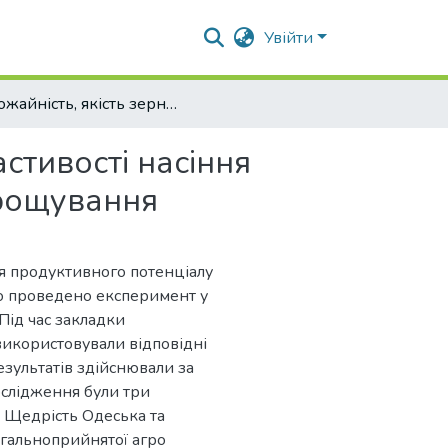
Увійти
Урожайність, якість зерна та посівні властивості насіння сортів пшениці озимої залежно погодних умов вирощування
астивості насіння
ирощування
я продуктивного потенціалу
уло проведено експеримент у
Під час закладки
икористовували відповідні
зультатів здійснювали за
ослідження були три
, Щедрість Одеська та
агальноприйнятої агро