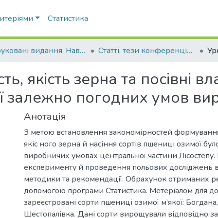
ритеріями
Статистика
Друковані видання. Навчально-науковий інститут агротехнологій, селекції та екології
Статті, тези конференцій. Навчально-науковий інститут агротехнологій, селекції та екології
ть, якість зерна та посівні вл
ої залежно погодних умов в
Анотація
З метою встановлення закономірностей формуванн
якіс ного зерна й насіння сортів пшениці озимої б
виробничих умовах центральної частини Лісостепу. 
експерименту й проведення польових досліджень в
методики та рекомендації. Обрахунок отриманих ре
допомогою програми Статистика. Метеріалом для д
зареєстровані сорти пшениці озимої м’якої: Богдана
Шестопалівка. Дані сорти вирощували відповідно з