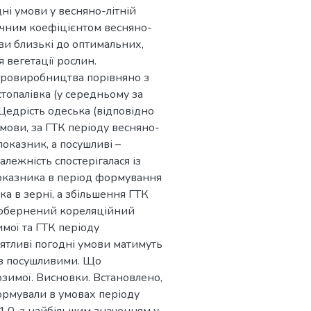
дні умови у весняно-літній
ічним коефіцієнтом весняно-
ови близькі до оптимальних,
 вегетації рослин.
гровиробництва порівняно з
опалівка (у середньому за
 Щедрість одеська (відповідно
умови, за ГТК періоду весняно-
показник, а посушливі –
лежність спостерігалася із
показника в період формування
ка в зерні, а збільшення ГТК
о обернений кореляційний
мої та ГТК періоду
иятливі погодні умови матимуть
 із посушливими. Що
озимої. Висновки. Встановлено,
ормували в умовах періоду