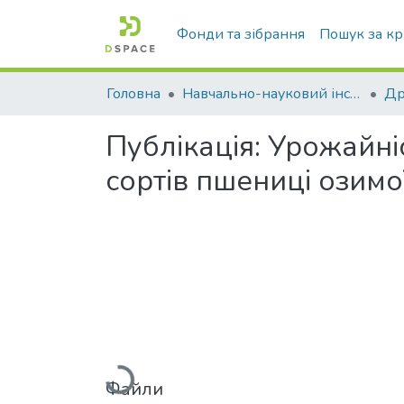
Фонди та зібрання
Пошук за к
Головна
Навчально-науковий інститут агротехнологій, селекції та екології
Публікація:
Урожайніс
сортів пшениці озим
Вантажиться...
Файли