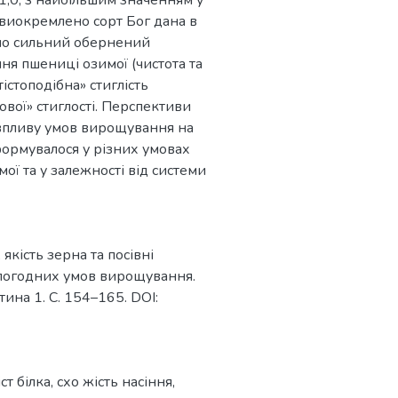
 1,0, з найбільшим значенням у
 виокремлено сорт Бог дана в
ено сильний обернений
ня пшениці озимої (чистота та
істоподібна» стиглість
кової» стиглості. Перспективи
впливу умов вирощування на
формувалося у різних умовах
ої та у залежності від системи
 якість зерна та посівні
о погодних умов вирощування.
ина 1. С. 154–165. DOI:
ст білка
,
схо жість насіння
,