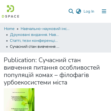
(current)
Log In
Communities
Home
Навчально-науковий інститут агротехнологій, селекції та екології
&
Друковані видання. Навчально-науковий інститут агротехнологій, селекції та екології
Collections
Статті, тези конференцій. Навчально-науковий інститут агротехнологій, селекції та екології
Сучасний стан вивчення питання особливостей популяцій комах – філофагів урбоекосистеми міста
All of DSpace
Publication:
Сучасний стан
Statistics
вивчення питання особливостей
популяцій комах – філофагів
урбоекосистеми міста