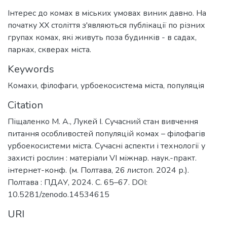
Інтерес до комах в міських умовах виник давно. На
початку XX століття з'являються публікації по різних
групах комах, які живуть поза будинків - в садах,
парках, скверах міста.
Keywords
Комахи
,
філофаги
,
урбоекосистема міста
,
популяція
Citation
Піщаленко М. А., Лукей І. Сучасний стан вивчення
питання особливостей популяцій комах – філофагів
урбоекосистеми міста. Сучасні аспекти і технології у
захисті рослин : матеріали VI міжнар. наук.-практ.
інтернет-конф. (м. Полтава, 26 листоп. 2024 р.).
Полтава : ПДАУ, 2024. С. 65–67. DOI:
10.5281/zenodo.14534615
URI